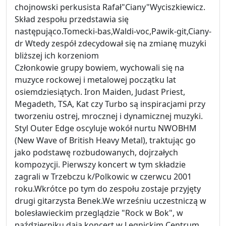
chojnowski perkusista Rafał"Ciany"Wyciszkiewicz.
Skład zespołu przedstawia się
następująco.Tomecki-bas,Waldi-voc,Pawik-git,Ciany-
dr Wtedy zespół zdecydował się na zmianę muzyki
bliższej ich korzeniom
Członkowie grupy bowiem, wychowali się na
muzyce rockowej i metalowej początku lat
osiemdziesiątych. Iron Maiden, Judast Priest,
Megadeth, TSA, Kat czy Turbo są inspiracjami przy
tworzeniu ostrej, mrocznej i dynamicznej muzyki.
Styl Outer Edge oscyluje wokół nurtu NWOBHM
(New Wave of British Heavy Metal), traktując go
jako podstawę rozbudowanych, dojrzałych
kompozycji. Pierwszy koncert w tym składzie
zagrali w Trzebczu k/Polkowic w czerwcu 2001
roku.Wkrótce po tym do zespołu zostaje przyjęty
drugi gitarzysta Benek.We wrześniu uczestniczą w
bolesławieckim przeglądzie "Rock w Bok", w
październiku dają koncert w Legnickim Centrum