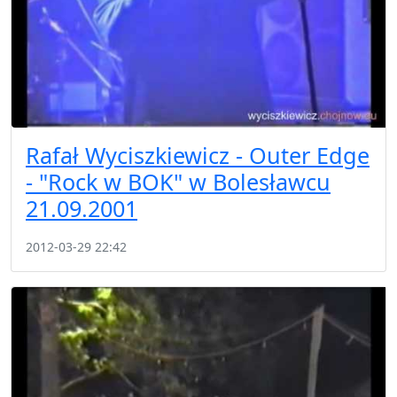
Rafał Wyciszkiewicz - Outer Edge
- "Rock w BOK" w Bolesławcu
21.09.2001
2012-03-29 22:42