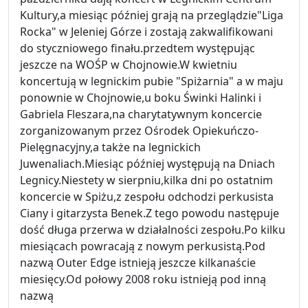
Kultury,a miesiąc później grają na przeglądzie"Liga
Rocka" w Jeleniej Górze i zostają zakwalifikowani
do styczniowego finału.przedtem występując
jeszcze na WOŚP w Chojnowie.W kwietniu
koncertują w legnickim pubie "Spiżarnia" a w maju
ponownie w Chojnowie,u boku Świnki Halinki i
Gabriela Fleszara,na charytatywnym koncercie
zorganizowanym przez Ośrodek Opiekuńczo-
Pielęgnacyjny,a także na legnickich
Juwenaliach.Miesiąc później występują na Dniach
Legnicy.Niestety w sierpniu,kilka dni po ostatnim
koncercie w Spiżu,z zespołu odchodzi perkusista
Ciany i gitarzysta Benek.Z tego powodu następuje
dość długa przerwa w działalności zespołu.Po kilku
miesiącach powracają z nowym perkusistą.Pod
nazwą Outer Edge istnieją jeszcze kilkanaście
miesięcy.Od połowy 2008 roku istnieją pod inną
nazwą