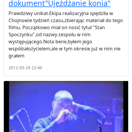
dokument"Ujeżdżanie konia"
Prawdziwy unikat.Ekipa realizacyjna spędziła w
Chojnowie tydzień czasu,zbierając materiał do tego
filmu. Początkowo miał on nosić tytuł "Stan
Spoczynku",od nazwy zespołu w nim
występującego.Nota bene,byłem jego
współzałożycielem,ale w tym okresie już w nim nie
grałem
2012-03-29 22:46