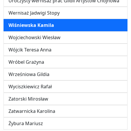
Uroczysty wernisaż prac Gildii Artystów Chojnowa
Wernisaż Jadwigi Stopy
Wiśniewska Kamila
Wojciechowski Wiesław
Wójcik Teresa Anna
Wróbel Grażyna
Wrześniowa Gildia
Wyciszkiewicz Rafał
Zatorski Mirosław
Zatwarnicka Karolina
Żybura Mariusz