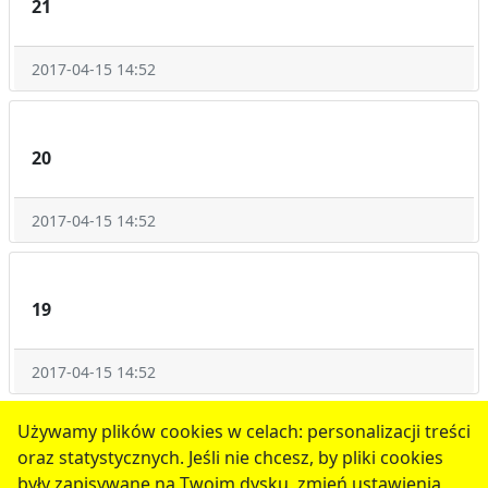
21
2017-04-15 14:52
20
2017-04-15 14:52
19
2017-04-15 14:52
1
2
3
następne
Używamy plików cookies w celach: personalizacji treści
oraz statystycznych. Jeśli nie chcesz, by pliki cookies
serwis jest częścią portalu miejskiego
www.chojnow.eu
były zapisywane na Twoim dysku, zmień ustawienia