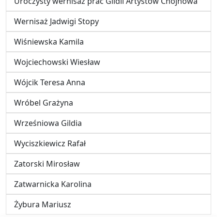
Uroczysty wernisaż prac Gildii Artystów Chojnowa
Wernisaż Jadwigi Stopy
Wiśniewska Kamila
Wojciechowski Wiesław
Wójcik Teresa Anna
Wróbel Grażyna
Wrześniowa Gildia
Wyciszkiewicz Rafał
Zatorski Mirosław
Zatwarnicka Karolina
Żybura Mariusz