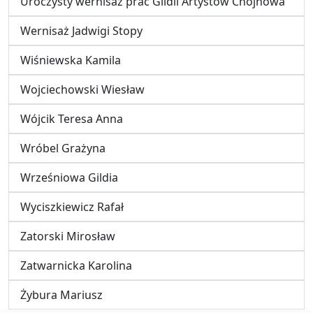
Uroczysty wernisaż prac Gildii Artystów Chojnowa
Wernisaż Jadwigi Stopy
Wiśniewska Kamila
Wojciechowski Wiesław
Wójcik Teresa Anna
Wróbel Grażyna
Wrześniowa Gildia
Wyciszkiewicz Rafał
Zatorski Mirosław
Zatwarnicka Karolina
Żybura Mariusz