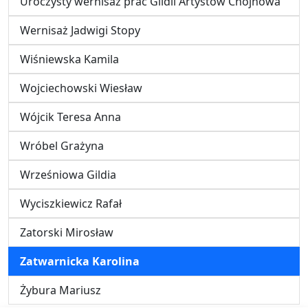
Uroczysty wernisaż prac Gildii Artystów Chojnowa
Wernisaż Jadwigi Stopy
Wiśniewska Kamila
Wojciechowski Wiesław
Wójcik Teresa Anna
Wróbel Grażyna
Wrześniowa Gildia
Wyciszkiewicz Rafał
Zatorski Mirosław
Zatwarnicka Karolina
Żybura Mariusz