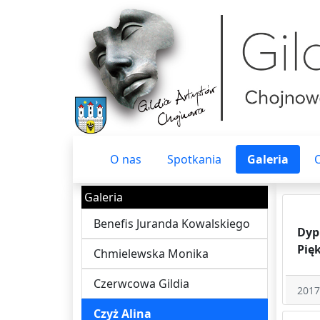
O nas
Spotkania
Galeria
Galeria
Benefis Juranda Kowalskiego
Dyp
Pię
Chmielewska Monika
Czerwcowa Gildia
2017
Czyż Alina