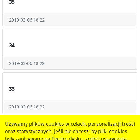
35
2019-03-06 18:22
34
2019-03-06 18:22
33
2019-03-06 18:22
1
2
3
4
5
następne
Używamy plików cookies w celach: personalizacji treści
oraz statystycznych. Jeśli nie chcesz, by pliki cookies
serwis jest częścią portalu miejskiego
www.chojnow.eu
były zapisywane na Twoim dysku, zmień ustawienia