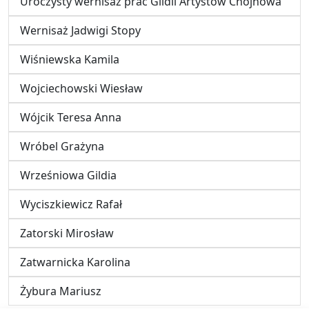
Uroczysty wernisaż prac Gildii Artystów Chojnowa
Wernisaż Jadwigi Stopy
Wiśniewska Kamila
Wojciechowski Wiesław
Wójcik Teresa Anna
Wróbel Grażyna
Wrześniowa Gildia
Wyciszkiewicz Rafał
Zatorski Mirosław
Zatwarnicka Karolina
Żybura Mariusz