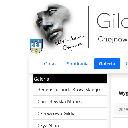
O nas
Spotkania
Galeria
Galeria
Benefis Juranda Kowalskiego
Wyg
Chmielewska Monika
2019
Czerwcowa Gildia
Czyż Alina