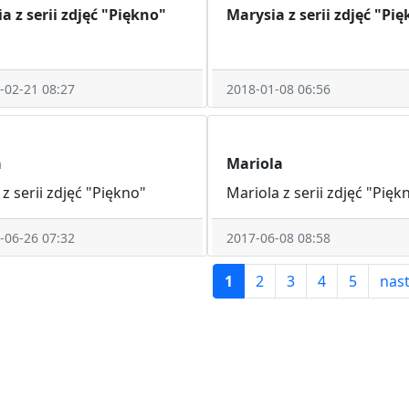
a z serii zdjęć "Piękno"
Marysia z serii zdjęć "Pi
-02-21 08:27
2018-01-08 06:56
a
Mariola
 z serii zdjęć "Piękno"
Mariola z serii zdjęć "Pięk
-06-26 07:32
2017-06-08 08:58
1
2
3
4
5
nas