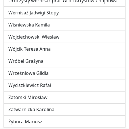
Uroczysty wernisaż prac Gildii Artystów Chojnowa
Wernisaż Jadwigi Stopy
Wiśniewska Kamila
Wojciechowski Wiesław
Wójcik Teresa Anna
Wróbel Grażyna
Wrześniowa Gildia
Wyciszkiewicz Rafał
Zatorski Mirosław
Zatwarnicka Karolina
Żybura Mariusz