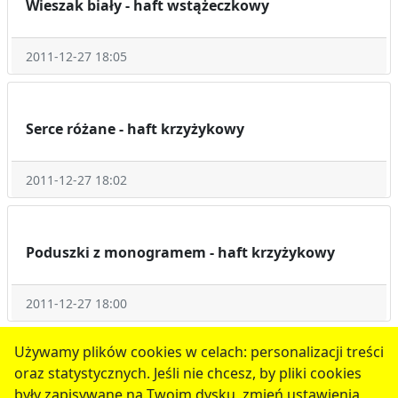
Wieszak biały - haft wstążeczkowy
2011-12-27 18:05
Serce różane - haft krzyżykowy
2011-12-27 18:02
Poduszki z monogramem - haft krzyżykowy
2011-12-27 18:00
1
2
następne
Używamy plików cookies w celach: personalizacji treści
oraz statystycznych. Jeśli nie chcesz, by pliki cookies
serwis jest częścią portalu miejskiego
www.chojnow.eu
były zapisywane na Twoim dysku, zmień ustawienia