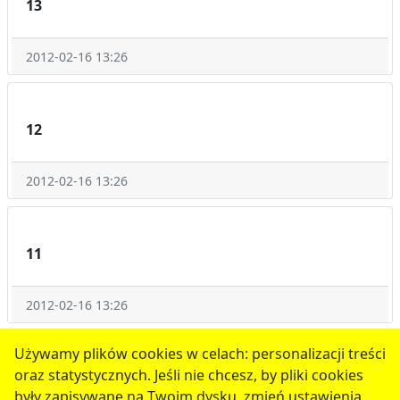
13
2012-02-16 13:26
12
2012-02-16 13:26
11
2012-02-16 13:26
1
2
3
następne
Używamy plików cookies w celach: personalizacji treści
oraz statystycznych. Jeśli nie chcesz, by pliki cookies
serwis jest częścią portalu miejskiego
www.chojnow.eu
były zapisywane na Twoim dysku, zmień ustawienia