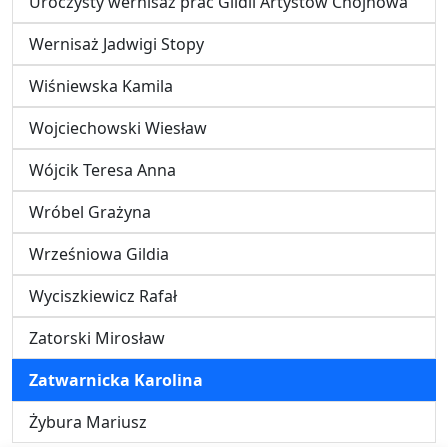
Uroczysty wernisaż prac Gildii Artystów Chojnowa
Wernisaż Jadwigi Stopy
Wiśniewska Kamila
Wojciechowski Wiesław
Wójcik Teresa Anna
Wróbel Grażyna
Wrześniowa Gildia
Wyciszkiewicz Rafał
Zatorski Mirosław
Zatwarnicka Karolina
Żybura Mariusz