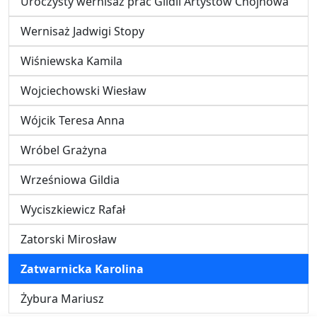
Uroczysty wernisaż prac Gildii Artystów Chojnowa
Wernisaż Jadwigi Stopy
Wiśniewska Kamila
Wojciechowski Wiesław
Wójcik Teresa Anna
Wróbel Grażyna
Wrześniowa Gildia
Wyciszkiewicz Rafał
Zatorski Mirosław
Zatwarnicka Karolina
Żybura Mariusz