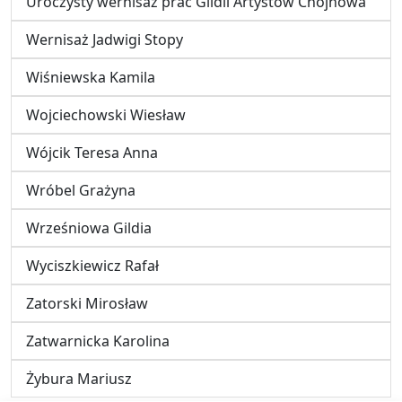
Uroczysty wernisaż prac Gildii Artystów Chojnowa
Wernisaż Jadwigi Stopy
Wiśniewska Kamila
Wojciechowski Wiesław
Wójcik Teresa Anna
Wróbel Grażyna
Wrześniowa Gildia
Wyciszkiewicz Rafał
Zatorski Mirosław
Zatwarnicka Karolina
Żybura Mariusz