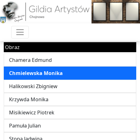
Obraz
Chamera Edmund
Chmielewska Monika
Halikowski Zbigniew
Krzywda Monika
Misikiewicz Piotrek
Pamuła Julian
Stopa Jadwiga