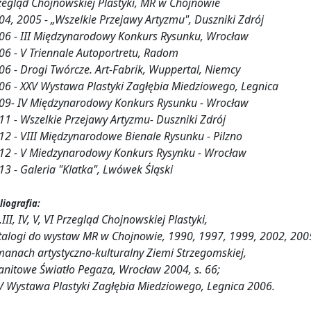
zegląd Chojnowskiej Plastyki, MR w Chojnowie
04, 2005 - „Wszelkie Przejawy Artyzmu", Duszniki Zdrój
06 - III Międzynarodowy Konkurs Rysunku, Wrocław
06 - V Triennale Autoportretu, Radom
06 - Drogi Twórcze. Art-Fabrik, Wuppertal, Niemcy
06 - XXV Wystawa Plastyki Zagłębia Miedziowego, Legnica
09- IV Międzynarodowy Konkurs Rysunku - Wrocław
11 - Wszelkie Przejawy Artyzmu- Duszniki Zdrój
12 - VIII Międzynarodowe Bienale Rysunku - Pilzno
12 - V Miedzynarodowy Konkurs Rysynku - Wrocław
13 - Galeria "Klatka", Lwówek Śląski
liografia:
I,III, IV, V, VI Przegląd Chojnowskiej Plastyki,
talogi do wystaw MR w Chojnowie, 1990, 1997, 1999, 2002, 200
manach artystyczno-kulturalny Ziemi Strzegomskiej,
anitowe Światło Pegaza, Wrocław 2004, s. 66;
V Wystawa Plastyki Zagłębia Miedziowego, Legnica 2006.