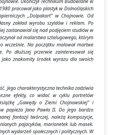
hojnowie. Ukończył Technikum Budowlane w
-1980 pracował jako plastyk w Dolnośląskich
pierniczych „Dolpakart" w Chojnowie. Od
asny zakład wyrobu szyldów i reklam. Po
iej zastanawiał się nad podjęciem studiów w
aczynał od malarstwa sztalugowego, którym
dzo wcześnie. Na początku malował martwe
że. Po dłuższej przerwie zainteresował się
ł jako znakomity środek wyrazu dla swoich
ść. Jego charakterystyczna technika zadziwia
yczne efekty, co widać w cyklu portretów
książkę „Gawędy o Ziemi Chojnowskiej" i
ów papieża Jana Pawła II. Do jego bardzo
nanej fantazji twórczej, należą kompozycje,
nianych pajacyków, marionetek lub masek.
lnych wydarzeń społecznych i politycznych. W