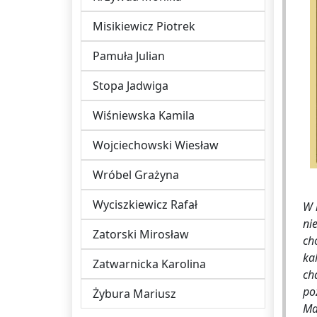
Misikiewicz Piotrek
Pamuła Julian
Stopa Jadwiga
Wiśniewska Kamila
Wojciechowski Wiesław
Wróbel Grażyna
Wyciszkiewicz Rafał
W 
ni
Zatorski Mirosław
ch
ka
Zatwarnicka Karolina
ch
po
Żybura Mariusz
Ma