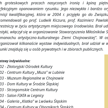
ch groteskowych pracach nasyconych ironią i kpiną piętnu
rfekcyjnym opanowaniem rysunku. Jego niezwykła i bardzo or
misji kwalifikacyjnej, która w 2004 r. przyjęła go do Związ
komendowali go prof. Ludwik Kiczura, prof. Kazimierz Pawlak i
zestniczy w życiu artystycznym miejscowego środowiska. Brał ud
astyki, włączył się w organizowanie Stowarzyszenia Miłośników
lmanachu artystyczno-kulturalnego Ziemi Chojnowskiej". W os
rganizował kilkanaście wystaw indywidualnych, brał udział w
sunki znajdują się u osób prywatnych i w zbiorach publicznych.
stawy indywidualne:
02 - Złotoryjski Ośrodek Kultury
02 - Centrum Kultury „Muza" w Lubinie
03 - Muzeum Regionalne w Chojnowie
03 - Dom Kultury w Środzie Śląskiej
03 - Strzegomskie Centrum Kultury
03 - Salon FIATA w Legnicy
04 - Galeria „Klatka" w Lwówku Śląskim
04 - Centrum Kultury w Obornikach Śląskich