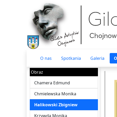
O nas
Spotkania
Galeria
O
Obraz
Chamera Edmund
Chmielewska Monika
Halikowski Zbigniew
Krzywda Monika