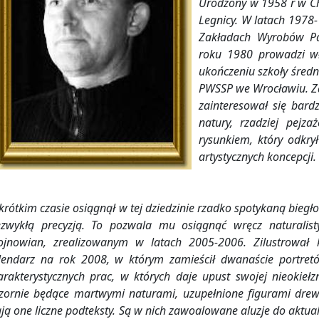
Urodzony w 1958 r w C
Legnicy. W latach 1978
Zakładach Wyrobów Pa
roku 1980 prowadzi wł
ukończeniu szkoły średn
PWSSP we Wrocławiu. Z
zainteresował się bar
natury, rzadziej pejza
rysunkiem, który odkry
artystycznych koncepcji.
krótkim czasie osiągnął w tej dziedzinie rzadko spotykaną biegło
ezwykłą precyzją. To pozwala mu osiągnąć wręcz naturalist
ojnowian, zrealizowanym w latach 2005-2006. Zilustrował 
lendarz na rok 2008, w którym zamieścił dwanaście portret
arakterystycznych prac, w których daje upust swojej nieokiełz
zornie będące martwymi naturami, uzupełnione figurami drew
ją one liczne podteksty. Są w nich zawoalowane aluzje do aktua