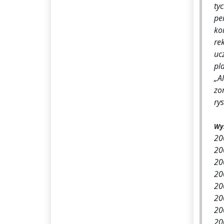
ty
pe
ko
re
uc
pl
„A
zo
ry
Wy
20
20
20
20
20
20
20
20