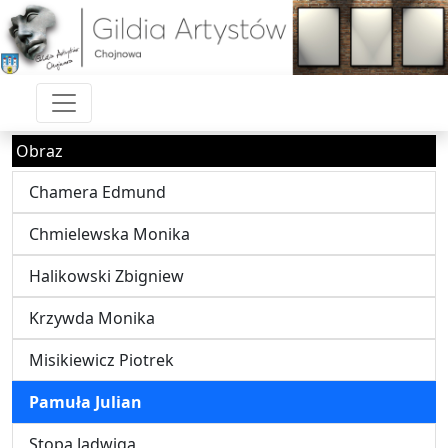
Obraz
Chamera Edmund
Chmielewska Monika
Halikowski Zbigniew
Krzywda Monika
Misikiewicz Piotrek
Pamuła Julian
Stopa Jadwiga