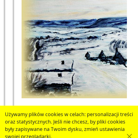
Używamy plików cookies w celach: personalizacji treści
oraz statystycznych. Jeśli nie chcesz, by pliki cookies
serwis jest częścią portalu miejskiego
www.chojnow.eu
były zapisywane na Twoim dysku, zmień ustawienia
przygotowanego przez
MEDIART
(w
CMS
) © przy
swojej przeglądarki.