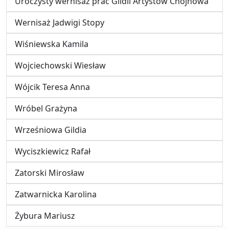
Uroczysty wernisaż prac Gildii Artystów Chojnowa
Wernisaż Jadwigi Stopy
Wiśniewska Kamila
Wojciechowski Wiesław
Wójcik Teresa Anna
Wróbel Grażyna
Wrześniowa Gildia
Wyciszkiewicz Rafał
Zatorski Mirosław
Zatwarnicka Karolina
Żybura Mariusz