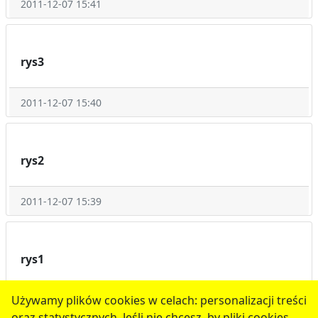
2011-12-07 15:41
rys3
2011-12-07 15:40
rys2
2011-12-07 15:39
rys1
Używamy plików cookies w celach: personalizacji treści
2011-12-07 15:39
oraz statystycznych. Jeśli nie chcesz, by pliki cookies