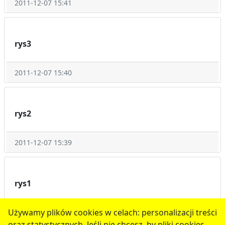
2011-12-07 15:41
rys3
2011-12-07 15:40
rys2
2011-12-07 15:39
rys1
Używamy plików cookies w celach: personalizacji treści
2011-12-07 15:39
oraz statystycznych. Jeśli nie chcesz, by pliki cookies