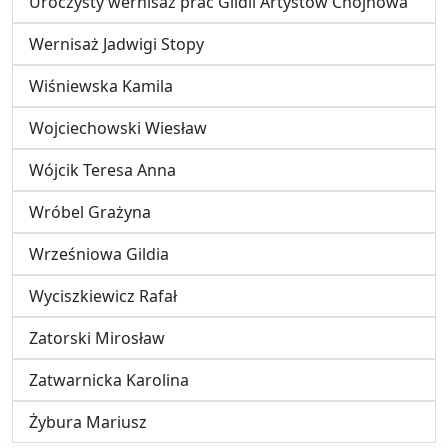
Uroczysty wernisaż prac Gildii Artystów Chojnowa
Wernisaż Jadwigi Stopy
Wiśniewska Kamila
Wojciechowski Wiesław
Wójcik Teresa Anna
Wróbel Grażyna
Wrześniowa Gildia
Wyciszkiewicz Rafał
Zatorski Mirosław
Zatwarnicka Karolina
Żybura Mariusz